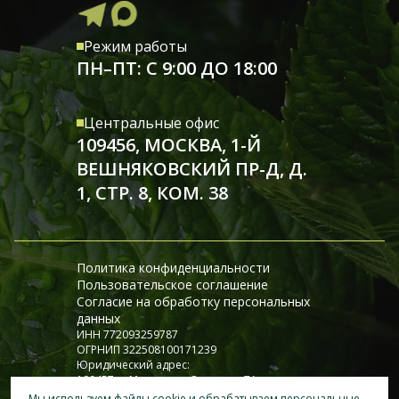
Режим работы
ПН–ПТ: С 9:00 ДО 18:00
Центральные офис
109456, МОСКВА, 1-Й
ВЕШНЯКОВСКИЙ ПР-Д, Д.
1, СТР. 8, КОМ. 38
Политика конфиденциальности
Пользовательское соглашение
Согласие на обработку персональных
данных
ИНН 772093259787
ОГРНИП 322508100171239
Юридический адрес:
109457, г. Москва, ул. Окская, д. 7А
© 2026 ИП Боглай Т.Н.
Мы используем файлы cookie и обрабатываем персональные